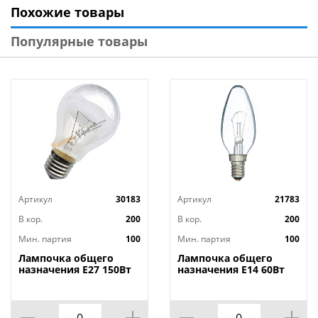
Похожие товары
Цветовая температура 6500 К (холодный свет)
Класс энергоэффективности А
Популярные товары
Без пульсации
Напряжение 230 В, 50 Гц
Артикул
30183
Артикул
21783
В кор.
200
В кор.
200
Мин. партия
100
Мин. партия
100
Лампочка общего
Лампочка общего
назначения Е27 150Вт
назначения Е14 60Вт
груша, 100/100
свеча ДС, 100/100