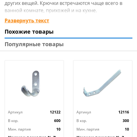
других вещей. Крючки встречаются чаще всего в
ванной комнате, прихожей и на кухне.
Технические характеристики
:
Развернуть текст
Тип изделия: крючок
Похожие товары
Тип крючка: двухрожковый
Модель: №128
Популярные товары
Размер:
- глубина, см: 5
- ширина, см: 1,5
- высота, см: 9
Цвет: хром
Материал: металл
Страна изготовитель: Китай
Артикул
12122
Артикул
12116
В кор.
600
В кор.
300
Мин. партия
10
Мин. партия
10