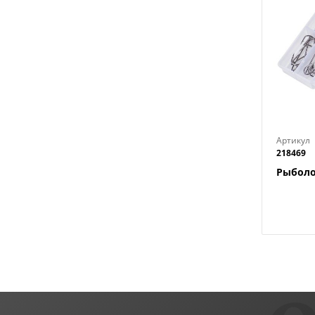
Артикул
218469
Рыболо