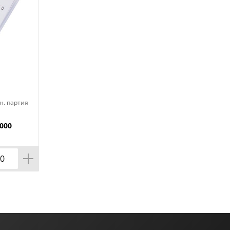
н. партия
000