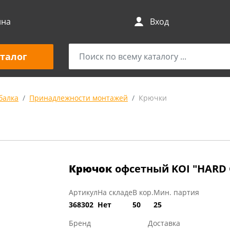
ина
Вход
талог
балка
Принадлежности монтажей
Крючки
Крючок
офсетный KOI "HARD 
Артикул
На складе
В кор.
Мин. партия
368302
Нет
50
25
Бренд
Доставка