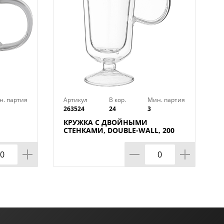
н. партия
Артикул
В кор.
Мин. партия
263524
24
3
КРУЖКА С ДВОЙНЫМИ
СТЕНКАМИ, DOUBLE-WALL, 200
МЛ, КОР=24ШТ.