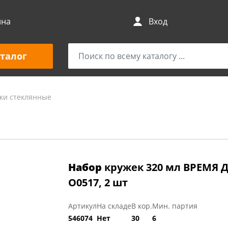
ина
Вход
талог
ки стеклянные
Набор
кружек 320 мл ВРЕМЯ 
O0517, 2 шт
Артикул
На складе
В кор.
Мин. партия
546074
Нет
30
6