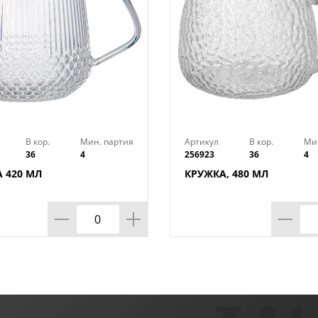
В кор.
Мин. партия
Артикул
В кор.
Ми
36
4
256923
36
4
 420 МЛ
КРУЖКА, 480 МЛ