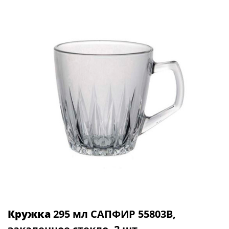
Кружка
295 мл САПФИР 55803B,