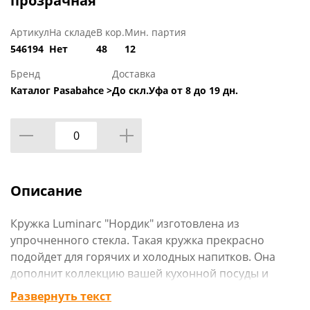
прозрачная
Артикул
На складе
В кор.
Мин. партия
546194
Нет
48
12
Бренд
Доставка
Каталог Pasabahce >
До скл.Уфа от 8 до 19 дн.
Описание
Кружка Luminarc "Нордик" изготовлена из
упрочненного стекла. Такая кружка прекрасно
подойдет для горячих и холодных напитков. Она
дополнит коллекцию вашей кухонной посуды и
будет служить долгие годы.
Развернуть текст
Можно использовать в посудомоечной машине и