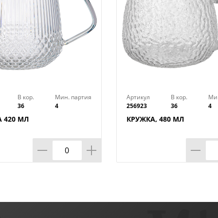
В кор.
Мин. партия
Артикул
В кор.
Ми
36
4
256923
36
4
 420 МЛ
КРУЖКА, 480 МЛ