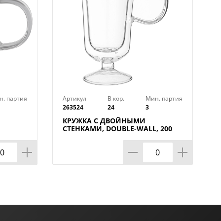
н. партия
Артикул
В кор.
Мин. партия
263524
24
3
КРУЖКА С ДВОЙНЫМИ
СТЕНКАМИ, DOUBLE-WALL, 200
МЛ, КОР=24ШТ.