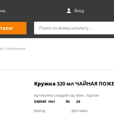
ина
Вход
талог
ки стеклянные
Кружка
320 мл ЧАЙНАЯ ПОЖЕ
Артикул
На складе
В кор.
Мин. партия
546040
Нет
96
24
Бренд
Доставка