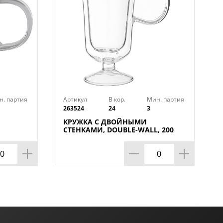
н. партия
Артикул
В кор.
Мин. партия
263524
24
3
КРУЖКА С ДВОЙНЫМИ
СТЕНКАМИ, DOUBLE-WALL, 200
МЛ, КОР=24ШТ.