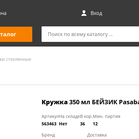
ина
Вход
талог
ки стеклянные
Кружка
350 мл БЕЙЗИК Pasaba
Артикул
На складе
В кор.
Мин. партия
563463
Нет
36
12
Бренд
Доставка