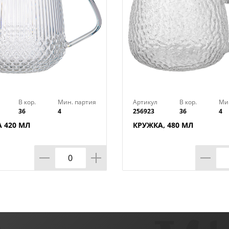
В кор.
Мин. партия
Артикул
В кор.
Ми
36
4
256923
36
4
 420 МЛ
КРУЖКА, 480 МЛ