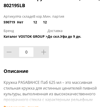
80219SLB
Артикул
На складе
В кор.
Мин. партия
590719
Нет
12
12
Бренд
Доставка
Каталог VOSTOK GROUP >
До скл.Уфа до 9 дн.
Описание
Кружка PASABAHCE Паб 625 мл – это массивная
стильная кружка для истинных ценителей пивной
культуры, выполненная из высококачественного
прозрачного стекла с характерным рельефным
рисунком. Солидный объем 625 мл создан для тех,