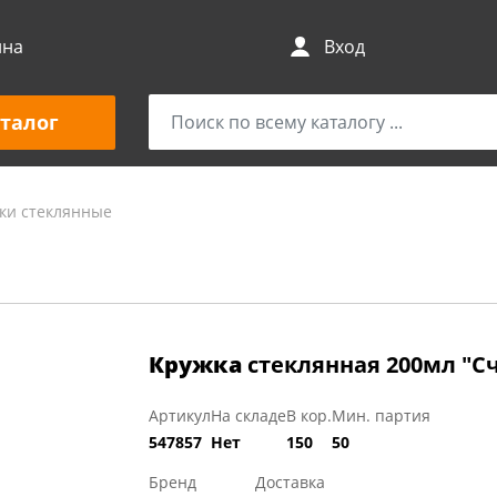
ина
Вход
талог
ки стеклянные
Кружка
стеклянная 200мл "
Артикул
На складе
В кор.
Мин. партия
547857
Нет
150
50
Бренд
Доставка