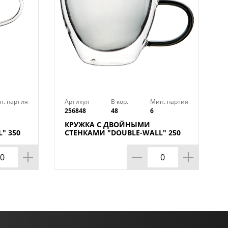
н. партия
Артикул
В кор.
Мин. партия
256848
48
6
КРУЖКА С ДВОЙНЫМИ
" 350
СТЕНКАМИ "DOUBLE-WALL" 250
ОТА=14
МЛ. ДИАМЕТР=9 СМ. ВЫСОТА=7,5
СМ (КОР=48ШТ.)