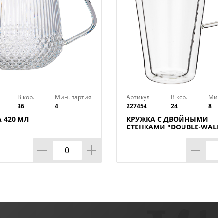
В кор.
Мин. партия
Артикул
В кор.
Ми
36
4
227454
24
8
 420 МЛ
КРУЖКА С ДВОЙНЫМИ
СТЕНКАМИ "DOUBLE-WALL
МЛ. ДИАМЕТР=9 СМ. ВЫС
СМ (КОР=24ШТ.)