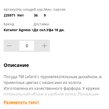
Артикул
На складе
В кор.
Мин. партия
225971
Нет
36
9
Бренд
Доставка
Каталог Agness >
До скл.Уфа 18 дн.
Описание
Посуда TM Lefard с прривлекательным дизайном, в
приянтных цветах с нюансами из золота.
Изготовлена из качественного фарфора. У кружки
оптимальный объем и удобная ручка. Продукция
сертифицирована и безопасна для контакта с
Развернуть текст
пищевыми продуктами.