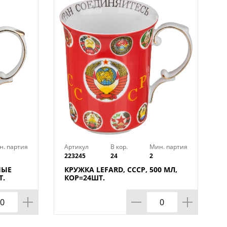
н. партия
Артикул
В кор.
Мин. партия
223245
24
2
НЫЕ
КРУЖКА LEFARD, СССР, 500 МЛ,
Т.
КОР=24ШТ.