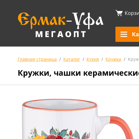
Корз
Ка
Главная страница
Каталог
Кухня
Кружки
Круж
Кружки, чашки керамически