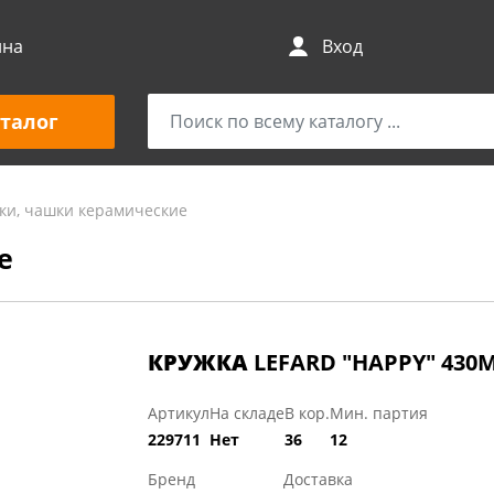
ина
Вход
талог
ки, чашки керамические
е
КРУЖКА
LEFARD "HAPPY" 430
Артикул
На складе
В кор.
Мин. партия
229711
Нет
36
12
Бренд
Доставка