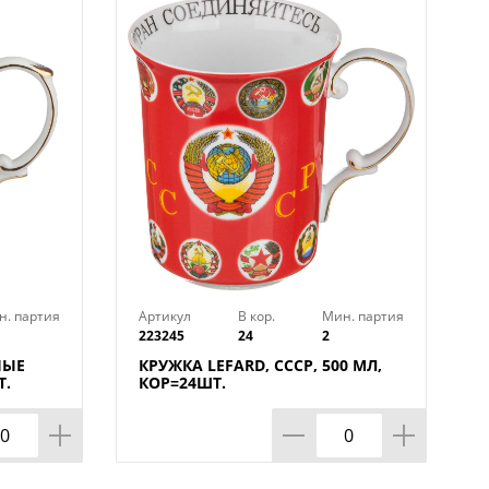
н. партия
Артикул
В кор.
Мин. партия
223245
24
2
НЫЕ
КРУЖКА LEFARD, СССР, 500 МЛ,
Т.
КОР=24ШТ.