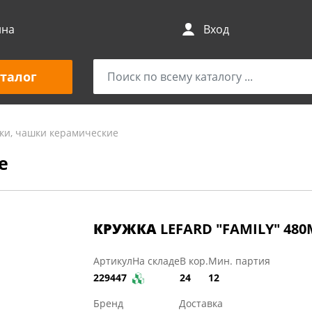
ина
Вход
талог
ки, чашки керамические
е
КРУЖКА
LEFARD "FAMILY" 48
Артикул
На складе
В кор.
Мин. партия
229447
24
12
Бренд
Доставка