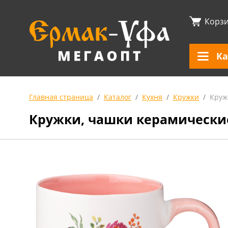
Корз
Ка
Главная страница
Каталог
Кухня
Кружки
Круж
Кружки, чашки керамически