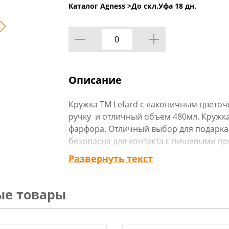
Каталог Agness >
До скл.Уфа 18 дн.
Описание
Кружка TM Lefard с лаконичным цвето
ручку и отличный объем 480мл. Кружка
фарфора. Отличный выбор для подарка
безопасна для контакта с пищевыми пр
микроволновую печь .
Развернуть текст
Размер 13,5*9,3*10,5.
ые товары