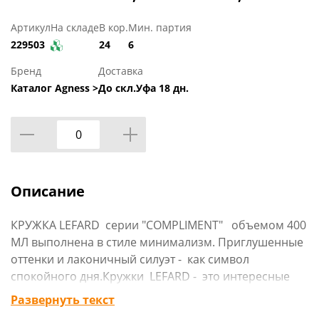
Артикул
На складе
В кор.
Мин. партия
229503
24
6
Бренд
Доставка
Каталог Agness >
До скл.Уфа 18 дн.
Описание
КРУЖКА LEFARD серии "COMPLIMENT" объемом 400
МЛ выполнена в стиле минимализм. Приглушенные
оттенки и лаконичный силуэт - как символ
спокойного дня.Кружки LEFARD - это интересные
дизайнерские решения, функциональные и
Развернуть текст
стильные вещи для жизни. Вы можете использовать