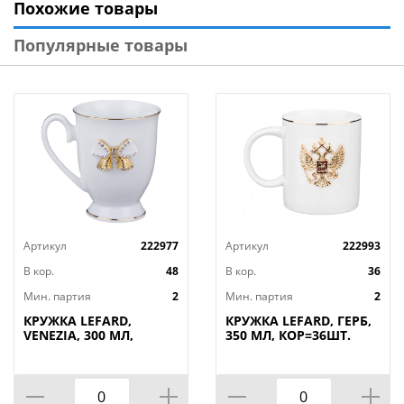
Похожие товары
кружки как чашки для чая, кофейные чашки, так и
подавать в них холодные напитки. Кружка идеальна
Популярные товары
в подарок любимым, друзьям, родным, коллегам,
любимой бабушке, жене, лучшей подруге на день
рождения, новый год, новоселье, юбилей, просто
так без повода.
Размер 13.8*10*9.1
Артикул
222977
Артикул
222993
В кор.
48
В кор.
36
Мин. партия
2
Мин. партия
2
КРУЖКА LEFARD,
КРУЖКА LEFARD, ГЕРБ,
VENEZIA, 300 МЛ,
350 МЛ, КОР=36ШТ.
КОР=48ШТ.