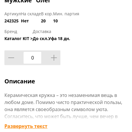
мужские "Олег"
Артикул
На складе
В кор.
Мин. партия
242325
Нет
20
10
Бренд
Доставка
Каталог KIT >
До скл.Уфа 18 дн.
Описание
Керамическая кружка – это незаменимая вещь в
любом доме. Помимо чисто практической пользы,
она является своеобразным символом уюта.
Согласитесь, что может быть лучше, чем вечер в
кругу родных и близких, мягкие пледы и горячий чай
Развернуть текст
в удобной кружке. А если вам не нравится чай, то из