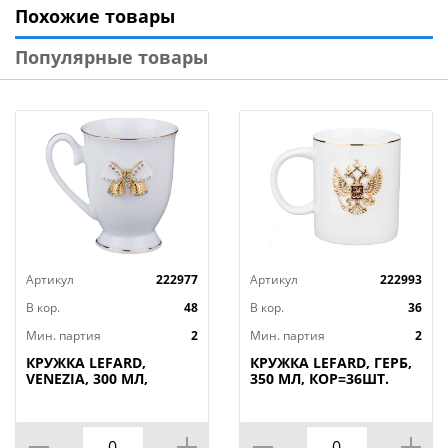
Похожие товары
таких кружек можно пить компоты, морсы, в общем,
почти все что можно налить и выпить, удобно
Популярные товары
наливается в кружки. В РЦ Восток вы можете купить
кружки керамические оптом, на самых выгодных
условиях.
Артикул
222977
Артикул
222993
В кор.
48
В кор.
36
Мин. партия
2
Мин. партия
2
КРУЖКА LEFARD,
КРУЖКА LEFARD, ГЕРБ,
VENEZIA, 300 МЛ,
350 МЛ, КОР=36ШТ.
КОР=48ШТ.