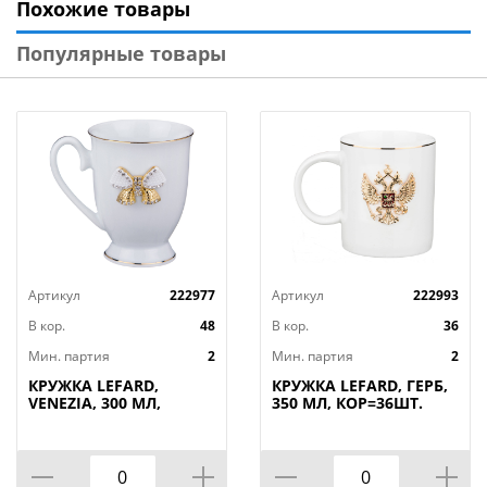
Похожие товары
друзьям.
Популярные товары
Можно использовать с СВЧ и мыть в посудомоечной
машине.
Артикул
222977
Артикул
222993
В кор.
48
В кор.
36
Мин. партия
2
Мин. партия
2
КРУЖКА LEFARD,
КРУЖКА LEFARD, ГЕРБ,
VENEZIA, 300 МЛ,
350 МЛ, КОР=36ШТ.
КОР=48ШТ.