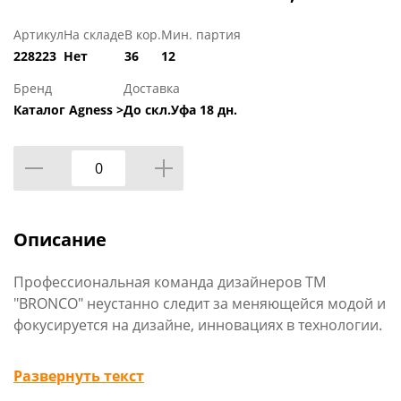
Артикул
На складе
В кор.
Мин. партия
228223
Нет
36
12
Бренд
Доставка
Каталог Agness >
До скл.Уфа 18 дн.
Описание
Профессиональная команда дизайнеров ТМ
"BRONCO" неустанно следит за меняющейся модой и
фокусируется на дизайне, инновациях в технологии.
Удобная форма и современный дизайн. Фарфор на
Развернуть текст
каждый день - это отличный подарок себе и своим