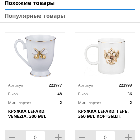
Похожие товары
пищевыми продуктами. Прекрасный подарок по
любому поводу, никого не оставит равнодушным.
Популярные товары
Артикул
222977
Артикул
222993
В кор.
48
В кор.
36
Мин. партия
2
Мин. партия
2
КРУЖКА LEFARD,
КРУЖКА LEFARD, ГЕРБ,
VENEZIA, 300 МЛ,
350 МЛ, КОР=36ШТ.
КОР=48ШТ.