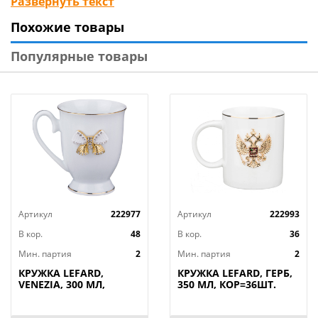
Развернуть текст
блюда и задает настроение для всех
Похожие товары
присутствующих. Такая посуда станет не только
украшением праздничного стола, но прекрасно
Популярные товары
подойдет для ежедневного использования. Сочетая
в себе дизайн и максимальную
многофункциональность, посуда будет долго
радовать своих обладателей.
Артикул
222977
Артикул
222993
В кор.
48
В кор.
36
Мин. партия
2
Мин. партия
2
КРУЖКА LEFARD,
КРУЖКА LEFARD, ГЕРБ,
VENEZIA, 300 МЛ,
350 МЛ, КОР=36ШТ.
КОР=48ШТ.