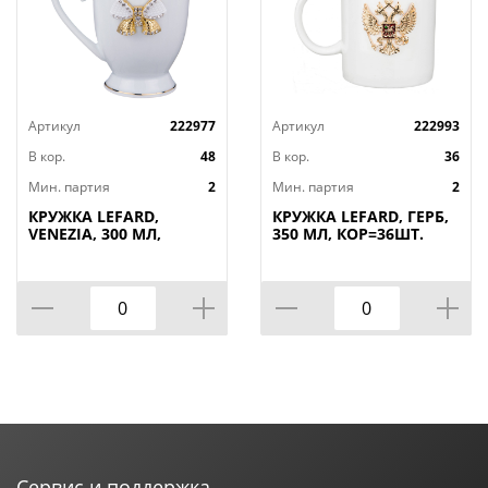
Артикул
222977
Артикул
222993
В кор.
48
В кор.
36
Мин. партия
2
Мин. партия
2
КРУЖКА LEFARD,
КРУЖКА LEFARD, ГЕРБ,
VENEZIA, 300 МЛ,
350 МЛ, КОР=36ШТ.
КОР=48ШТ.
Сервис и поддержка