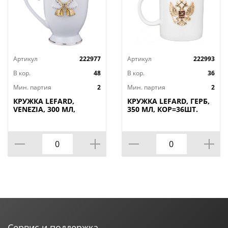
Артикул
222977
Артикул
222993
В кор.
48
В кор.
36
Мин. партия
2
Мин. партия
2
КРУЖКА LEFARD,
КРУЖКА LEFARD, ГЕРБ,
VENEZIA, 300 МЛ,
350 МЛ, КОР=36ШТ.
КОР=48ШТ.
Сервис и поддержка