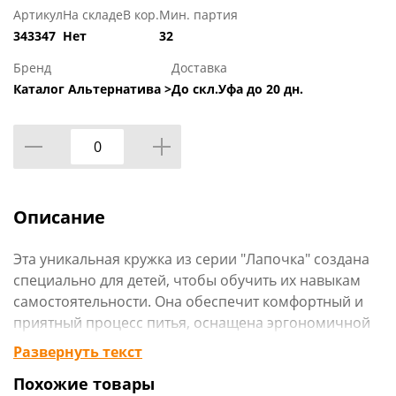
Артикул
На складе
В кор.
Мин. партия
343347
Нет
32
Бренд
Доставка
Каталог Альтернатива >
До скл.Уфа до 20 дн.
Описание
Эта уникальная кружка из серии "Лапочка" создана
специально для детей, чтобы обучить их навыкам
самостоятельности. Она обеспечит комфортный и
приятный процесс питья, оснащена эргономичной
ручкой для легкого удобного хвата.
Развернуть текст
Похожие товары
Ее объем 200 мл позволяет вмещать нужное