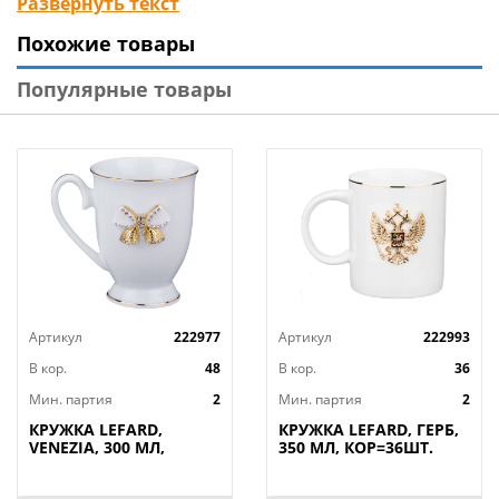
Развернуть текст
почти повсеместно символизируют способность
Похожие товары
перевоплощения, ясновидение, сообразительность,
внимательность и чувственную красоту. Благодаря
Популярные товары
привлекательному внешнему виду, изделие будет
украшением любой кухни и поможет создать
настоящий домашний уют. Не рекомендуется мыть в
посудомоечной машине, запрещено использовать в
микроволновой печи.
Артикул
222977
Артикул
222993
В кор.
48
В кор.
36
Мин. партия
2
Мин. партия
2
КРУЖКА LEFARD,
КРУЖКА LEFARD, ГЕРБ,
VENEZIA, 300 МЛ,
350 МЛ, КОР=36ШТ.
КОР=48ШТ.