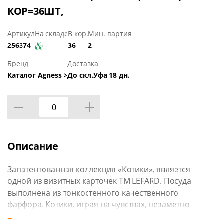
КОР=36ШТ,
Артикул
На складе
В кор.
Мин. партия
256374
36
2
Бренд
Доставка
Каталог Agness >
До скл.Уфа 18 дн.
Описание
Запатентованная коллекция «Котики», является
одной из визитных карточек ТМ LEFARD. Посуда
выполнена из тонкостенного качественного
фарфора. Котики, играя на чувствах, незаметно
похищают наши сердца навсегда. Коты и кошки