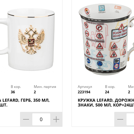
использовать в микроволновой печи, 
машине, рекомендуется использовать т
В кор.
Мин. партия
Артикул
В кор.
Ми
36
2
223194
24
2
 LEFARD, ГЕРБ, 350 МЛ,
КРУЖКА LEFARD, ДОРОЖ
ШТ.
ЗНАКИ, 500 МЛ, КОР=24Ш