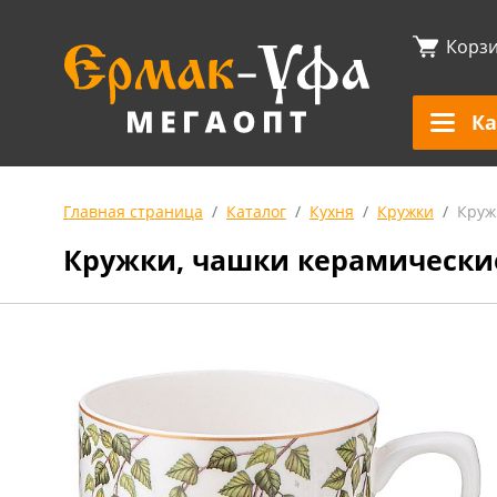
Корз
Ка
Главная страница
Каталог
Кухня
Кружки
Круж
Кружки, чашки керамически