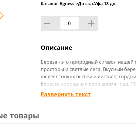
Каталог Agness >
До скл.Уфа 18 дн.
Описание
Береза - это природный символ нашей 
просторы и светлые леса. Вкусный бере
шелест тонких ветвей и листьев, горды
Березка хороша в любое время года. Т
«Березки» постаралась остановить мгно
Развернуть текст
Чайные пары и кружки выполнены из к
предметы коллекции - из тонкостенног
коллекции набор столовой посуды, таре
ые товары
Новинка коллекции комбинированные п
кружка, чайные пары с подставками и 
упаковка. Прекрасный подарок. Издел