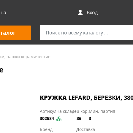
ина
Вход
талог
ки, чашки керамические
е
КРУЖКА
LEFARD, БЕРЕЗКИ, 38
Артикул
На складе
В кор.
Мин. партия
302584
36
3
Бренд
Доставка