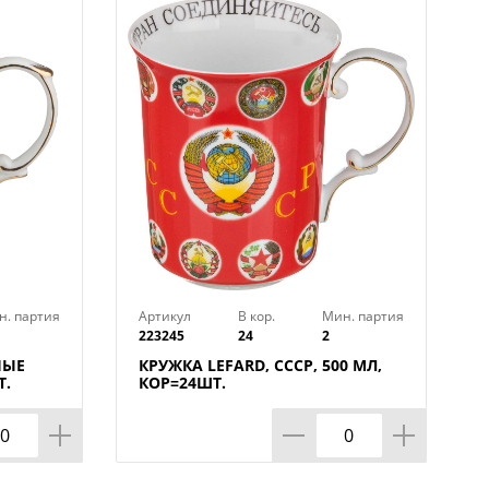
разрешено мыть в посудомоечной
олько мягкие моющие средства.
н. партия
Артикул
В кор.
Мин. партия
223245
24
2
НЫЕ
КРУЖКА LEFARD, СССР, 500 МЛ,
Т.
КОР=24ШТ.