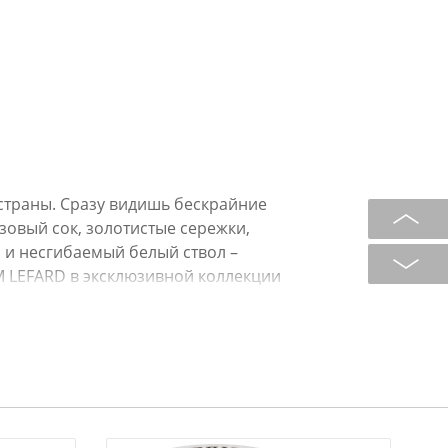
страны. Сразу видишь бескрайние
зовый сок, золотистые сережки,
й и несгибаемый белый ствол –
М LEFARD в эксклюзивной коллекции
вение и подарить вам эту красоту.
остяного фарфора, остальные
о упрочненного фарфора. В
лки, чайные пары и наборы из них.
редметы чайник, сахарница,
блюдцами из акации. Красочная
ия из фарфора можно смело