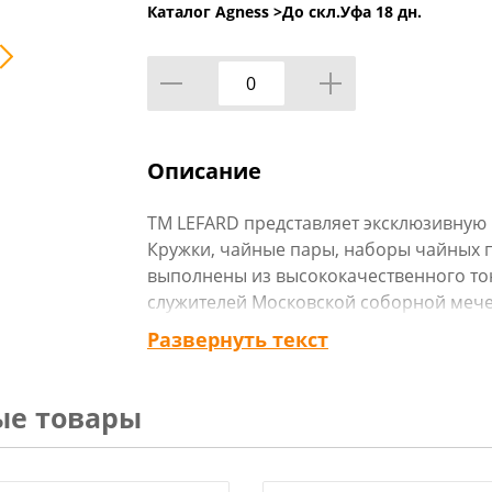
Каталог Agness >
До скл.Уфа 18 дн.
Описание
ТМ LEFARD представляет эксклюзивную
Кружки, чайные пары, наборы чайных п
выполнены из высококачественного то
служителей Московской соборной мечет
Европе, создана эта великолепная и т
Развернуть текст
орнамент, изображение мечети, транск
кириллице, история Московской собор
мусульманами цветах с отделкой золот
ые товары
изделие упаковано в цветную или пода
мусульманский подарок, всегда нужный
бережно и с почтением. Посуду коллек