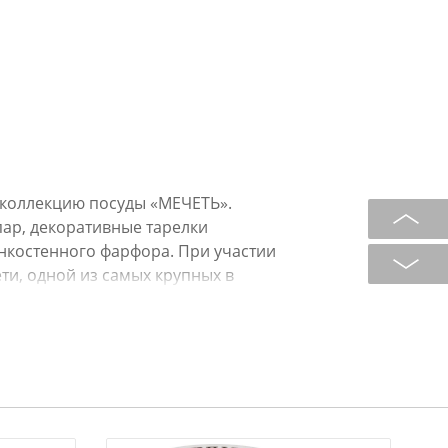
 коллекцию посуды «МЕЧЕТЬ».
ар, декоративные тарелки
нкостенного фарфора. При участии
и, одной из самых крупных в
оржественная коллекция. Восточный
рипция Сур из Корана на
ной мечети в нескольких любимых
ом украшают изделия. Каждое
рочную коробки. Это прекрасный
 и теплый. Относитесь к нему
ции можно использовать как в