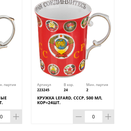
венном приеме. Не рекомендуется
ьзовать в микроволновой печи.
н. партия
Артикул
В кор.
Мин. партия
223245
24
2
НЫЕ
КРУЖКА LEFARD, СССР, 500 МЛ,
Т.
КОР=24ШТ.