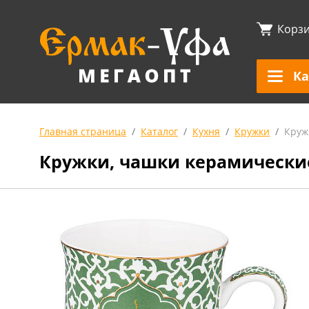
Корз
Ка
Главная страница
Каталог
Кухня
Кружки
Круж
Кружки, чашки керамически