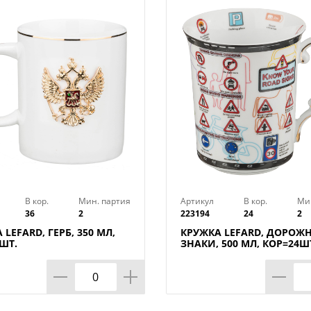
повседневной жизни, так и на торжест
мыть в посудомоечной машине и испол
В кор.
Мин. партия
Артикул
В кор.
Ми
36
2
223194
24
2
 LEFARD, ГЕРБ, 350 МЛ,
КРУЖКА LEFARD, ДОРОЖ
ШТ.
ЗНАКИ, 500 МЛ, КОР=24Ш