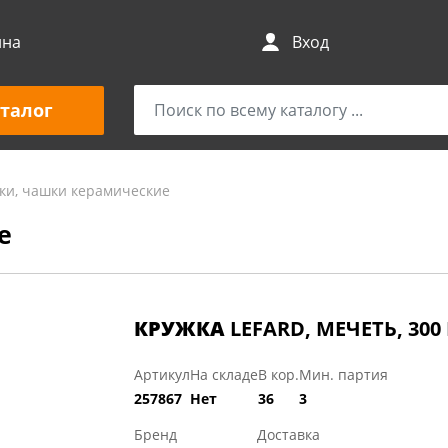
ина
Вход
талог
ки, чашки керамические
е
КРУЖКА
LEFARD, МЕЧЕТЬ, 300
Артикул
На складе
В кор.
Мин. партия
257867
Нет
36
3
Бренд
Доставка