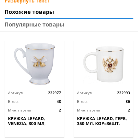
Развернуть текст
повседневного использования.
Похожие товары
Изделия прошли сертификацию и безопасны для
Популярные товары
контакта с пищевыми продуктами. Можно
использовать в микроволновой печи и
посудомоечной машине.
Артикул
222977
Артикул
222993
В кор.
48
В кор.
36
Мин. партия
2
Мин. партия
2
КРУЖКА LEFARD,
КРУЖКА LEFARD, ГЕРБ,
VENEZIA, 300 МЛ,
350 МЛ, КОР=36ШТ.
КОР=48ШТ.