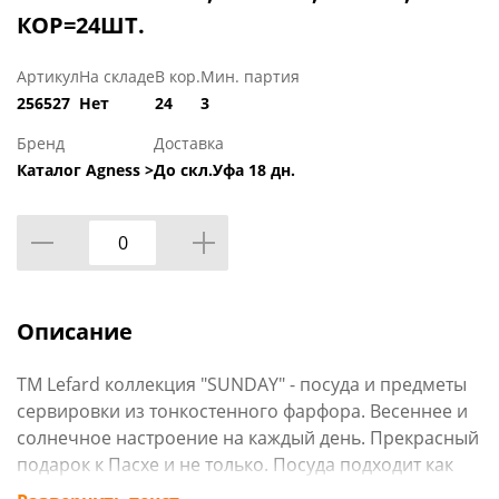
КОР=24ШТ.
Артикул
На складе
В кор.
Мин. партия
256527
Нет
24
3
Бренд
Доставка
Каталог Agness >
До скл.Уфа 18 дн.
Описание
TM Lefard коллекция "SUNDAY" - посуда и предметы
сервировки из тонкостенного фарфора. Весеннее и
солнечное настроение на каждый день. Прекрасный
подарок к Пасхе и не только. Посуда подходит как
для украшения праздничного стола, так и для