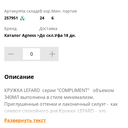
Артикул
На складе
В кор.
Мин. партия
257951
24
6
Бренд
Доставка
Каталог Agness >
До скл.Уфа 18 дн.
Описание
КРУЖКА LEFARD серии "COMPLIMENT" объемом
340МЛ выполнена в стиле минимализм.
Приглушенные оттенки и лаконичный силуэт - как
символ спокойного дня.Кружки LEFARD - это
интересные дизайнерские решения,
Развернуть текст
функциональные и стильные вещи для жизни. Вы