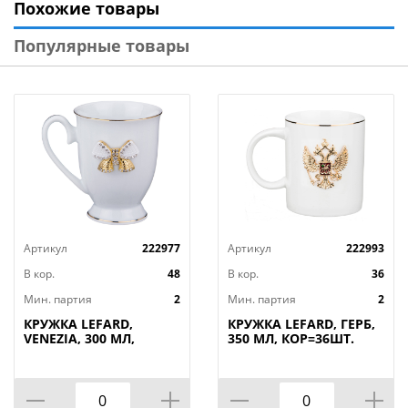
Похожие товары
можете использовать кружки как чашки для чая,
кофейные чашки, так и подавать в них холодные
Популярные товары
напитки. Кружка идеальна в подарок любимым,
друзьям, родным, коллегам, любимой бабушке,
жене, лучшей подруге на день рождения, новый год,
новоселье, юбилей, просто так без повода.
Артикул
222977
Артикул
222993
В кор.
48
В кор.
36
Мин. партия
2
Мин. партия
2
КРУЖКА LEFARD,
КРУЖКА LEFARD, ГЕРБ,
VENEZIA, 300 МЛ,
350 МЛ, КОР=36ШТ.
КОР=48ШТ.