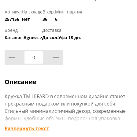
Артикул
На складе
В кор.
Мин. партия
257156
Нет
36
6
Бренд
Доставка
Каталог Agness >
До скл.Уфа 18 дн.
Описание
Кружка ТМ LEFARD в современном дизайне станет
прекрасным подарком или покупкой для себя.
Стильный минималистичный декор, современные
формы, удобные объемы, подарочная упаковка.
Посуда изготовлена из качественного фарфора,
Развернуть текст
сертифицирована и безопасна для контакта с