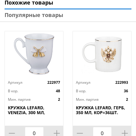
Похожие товары
пищевыми продуктами. Прекрасный подарок по
любому поводу, никого не оставит равнодушным.
Популярные товары
Нельзя мыть в посудомоечной машине,
использовать в микроволновой печи.
Артикул
222977
Артикул
222993
В кор.
48
В кор.
36
Мин. партия
2
Мин. партия
2
КРУЖКА LEFARD,
КРУЖКА LEFARD, ГЕРБ,
VENEZIA, 300 МЛ,
350 МЛ, КОР=36ШТ.
КОР=48ШТ.