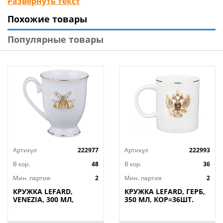
Развернуть текст
сертифицирована и безопасна для контакта с
Похожие товары
пищевыми продуктами. Прекрасный подарок по
любому поводу, никого не оставит равнодушным.
Популярные товары
Нельзя мыть в посудомоечной машине,
использовать в микроволновой печи.
Артикул
222977
Артикул
222993
В кор.
48
В кор.
36
Мин. партия
2
Мин. партия
2
КРУЖКА LEFARD,
КРУЖКА LEFARD, ГЕРБ,
VENEZIA, 300 МЛ,
350 МЛ, КОР=36ШТ.
КОР=48ШТ.