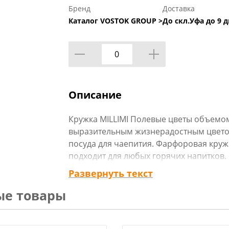
Бренд
Доставка
Каталог VOSTOK GROUP >
До скл.Уфа до 9 д
Описание
Кружка MILLIMI Полевые цветы объемом
выразительным жизнерадостным цвето
посуда для чаепития. Фарфоровая круж
подходит для любых горячих напитков. 
и не царапается, поэтому посуда долго
Развернуть текст
темнеет и не накапливает налет. Дизай
ые товары
Технические характеристики:
Тип товара : Кружка