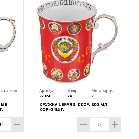
н. партия
Артикул
В кор.
Мин. партия
223245
24
2
НЫЕ
КРУЖКА LEFARD, СССР, 500 МЛ,
Т.
КОР=24ШТ.