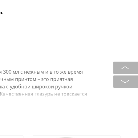
н.
 300 мл с нежным и в то же время
чным принтом – это приятная
ка с удобной широкой ручкой
Качественная глазурь не трескается
 сохраняет первоначальный вид, не
н в ассортименте.