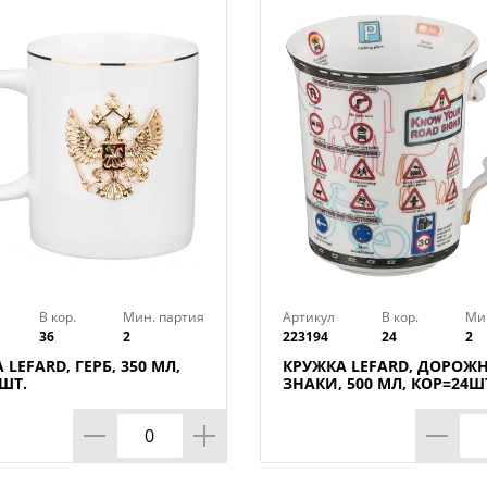
Бренд : MILLIMI
Материал : Фарфор
Размер упаковки : 9х10,1х8,9 см
Цвет : Микс
Объем : 300 мл
Вес в упаковке : 0,3 кг
В ассортименте : Да
Страна производства : Китай
В кор.
Мин. партия
Артикул
В кор.
Ми
36
2
223194
24
2
 LEFARD, ГЕРБ, 350 МЛ,
КРУЖКА LEFARD, ДОРОЖ
ШТ.
ЗНАКИ, 500 МЛ, КОР=24Ш