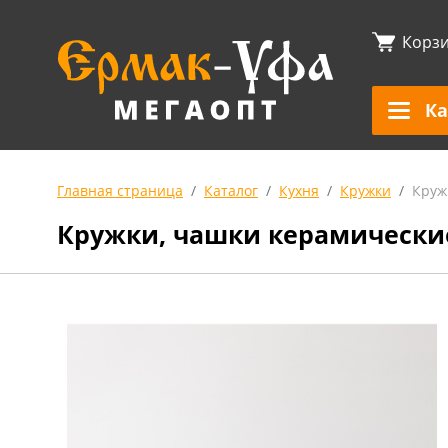
Корз
Ка
Главная страница
Каталог
Кухня
Кружки
Круж
Кружки, чашки керамически