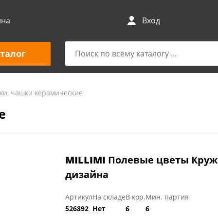
ина
Вход
талог
ки, чашки керамические
е
MILLIMI
Полевые цветы Кружк
дизайна
Артикул
На складе
В кор.
Мин. партия
526892
Нет
6
6