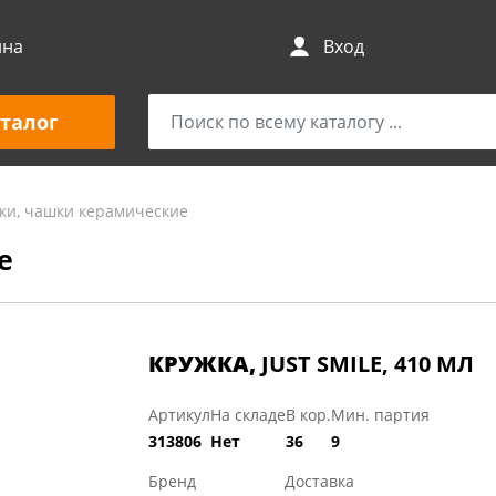
ина
Вход
талог
ки, чашки керамические
е
КРУЖКА,
JUST SMILE, 410 МЛ
Артикул
На складе
В кор.
Мин. партия
313806
Нет
36
9
Бренд
Доставка