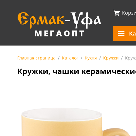
Корз
Ка
Главная страница
Каталог
Кухня
Кружки
Круж
Кружки, чашки керамически