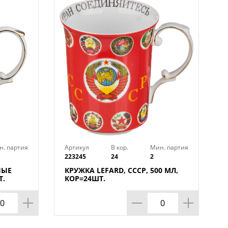
н. партия
Артикул
В кор.
Мин. партия
223245
24
2
НЫЕ
КРУЖКА LEFARD, СССР, 500 МЛ,
Т.
КОР=24ШТ.