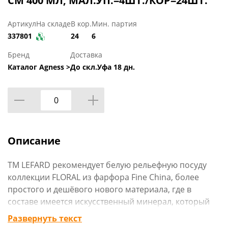
СМ 400 МЛ, МАЛ.УП.=4ШТ./КОР=24ШТ.
Артикул
На складе
В кор.
Мин. партия
337801
24
6
Бренд
Доставка
Каталог Agness >
До скл.Уфа 18 дн.
Описание
ТМ LEFARD рекомендует белую рельефную посуду
коллекции FLORAL из фарфора Fine China, более
простого и дешёвого нового материала, где в
составе имеется искусственный минерал, который
улучшает характеристики фарфора, делая его
Развернуть текст
прочнее, тоньше и легче. Красивый орнамент,