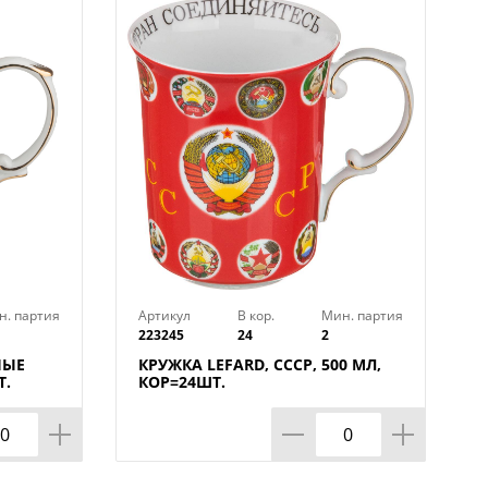
шний вид. Каменную керамику
 использовать в микроволновой
н. партия
Артикул
В кор.
Мин. партия
223245
24
2
НЫЕ
КРУЖКА LEFARD, СССР, 500 МЛ,
Т.
КОР=24ШТ.