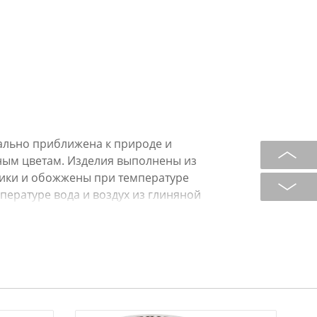
ально приближена к природе и
ным цветам. Изделия выполнены из
ики и обожжены при температуре
мпературе вода и воздух из глиняной
становятся легче, плотнее, крепче,
м к фарфору. Современные
ку именно из-за её прочности и
верхность изделий покрыта
бычной глазурью. Изделия не
орошо сохраняют тепло и холод.
 тактильные ощущения, длительное