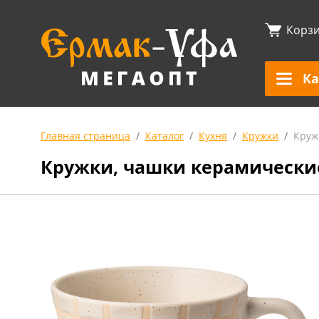
Корз
Ка
Главная страница
Каталог
Кухня
Кружки
Круж
Кружки, чашки керамически