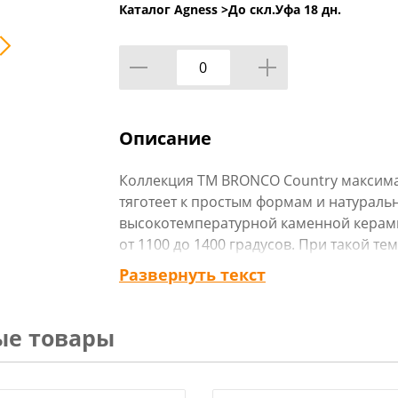
Каталог Agness >
До скл.Уфа 18 дн.
Описание
Коллекция ТМ BRONCO Country максим
тяготеет к простым формам и натураль
высокотемпературной каменной керам
от 1100 до 1400 градусов. При такой те
массы полностью испаряются и изделия 
Развернуть текст
приближаясь по своим характеристика
рестораторы выбирают каменную керами
стойкости к перепадам температур. По
ые товары
глянцевой и матовой реактивной или о
впитывают вкусы и запахи продуктов, х
Они легки в уходе, вызывают приятные