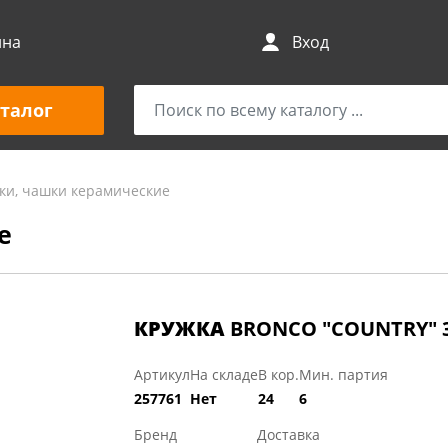
ина
Вход
талог
ки, чашки керамические
е
КРУЖКА
BRONCO "COUNTRY" 3
Артикул
На складе
В кор.
Мин. партия
257761
Нет
24
6
Бренд
Доставка