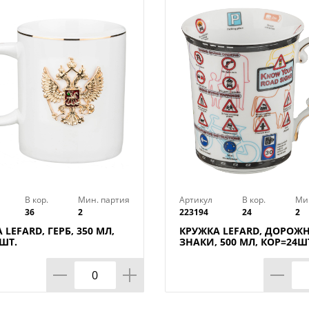
время сохраняют первоначальный вне
можно мыть в посудомоечной машине,
печи.
В кор.
Мин. партия
Артикул
В кор.
Ми
36
2
223194
24
2
 LEFARD, ГЕРБ, 350 МЛ,
КРУЖКА LEFARD, ДОРОЖ
ШТ.
ЗНАКИ, 500 МЛ, КОР=24Ш