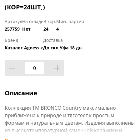
(КОР=24ШТ,)
Артикул
На складе
В кор.
Мин. партия
257759
Нет
24
4
Бренд
Доставка
Каталог Agness >
До скл.Уфа 18 дн.
Описание
Коллекция ТМ BRONCO Country максимально
приближена к природе и тяготеет к простым
формам и натуральным цветам. Изделия выполнены
из высокотемпературной каменной керамики и
обожжены при температуре от 1100 до 1400