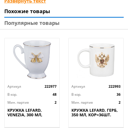
Развернуть текст
использовать в микроволновой печи и мыть в
Похожие товары
посудомоечной машине.
Популярные товары
Артикул
222977
Артикул
222993
В кор.
48
В кор.
36
Мин. партия
2
Мин. партия
2
КРУЖКА LEFARD,
КРУЖКА LEFARD, ГЕРБ,
VENEZIA, 300 МЛ,
350 МЛ, КОР=36ШТ.
КОР=48ШТ.