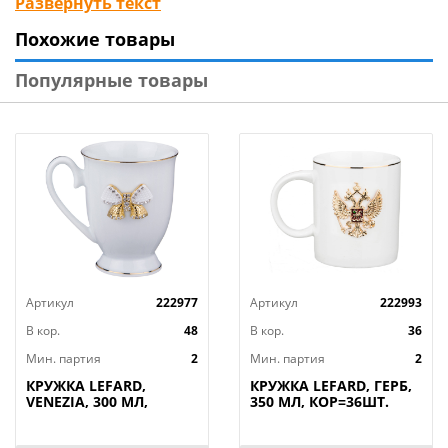
Развернуть текст
линии, прозрачность фарфора делают цветы
Похожие товары
живыми и объемными. Предметы коллекции
впишутся в любой интерьер. Это прекрасный
Популярные товары
подарок для самых любимых, дорогих и близких.
Посуда подходит как для праздничного стола, так и
для повседневного использования.
Посуда прошла сертификацию, безопасна для
контакта с пищевыми продуктами. Можно ставить в
микроволновую печь, мыть в посудомоечной
машине.
Артикул
222977
Артикул
222993
В кор.
48
В кор.
36
Мин. партия
2
Мин. партия
2
КРУЖКА LEFARD,
КРУЖКА LEFARD, ГЕРБ,
VENEZIA, 300 МЛ,
350 МЛ, КОР=36ШТ.
КОР=48ШТ.