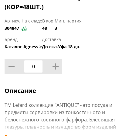
(КОР=48ШТ.)
Артикул
На складе
В кор.
Мин. партия
304847
48
3
Бренд
Доставка
Каталог Agness >
До скл.Уфа 18 дн.
Описание
TM Lefard коллекция "ANTIQUE" - это посуда и
предметы сервировки из тонкостенного и
белоснежного костяного фарфора. Блестящая
глазурь, плавность и изящество форм изделий
радуют глаз. Красивые маки, тонкие рельефные