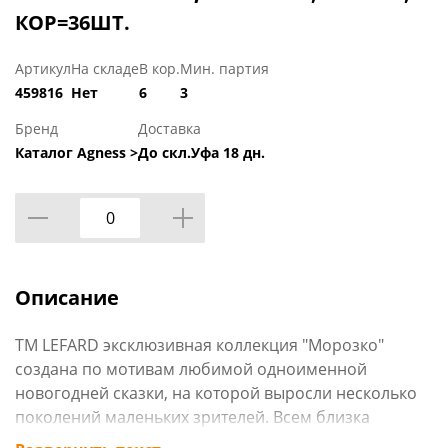
КОР=36ШТ.
Артикул
На складе
В кор.
Мин. партия
459816
Нет
6
3
Бренд
Доставка
Каталог Agness >
До скл.Уфа 18 дн.
Описание
ТМ LEFARD эксклюзивная коллекция "Морозко"
создана по мотивам любимой одноименной
новогодней сказки, на которой выросли несколько
поколений маленьких зрителей. Всем близка
история доброй и красивой девушки Настеньки,