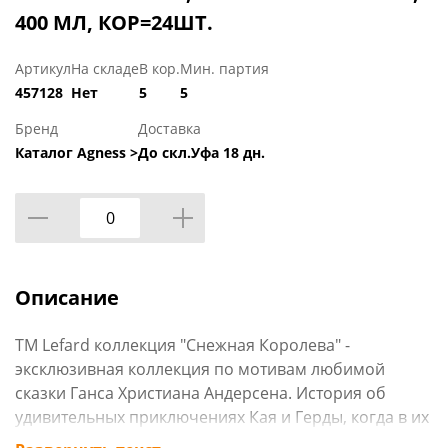
400 МЛ, КОР=24ШТ.
Артикул
На складе
В кор.
Мин. партия
457128
Нет
5
5
Бренд
Доставка
Каталог Agness >
До скл.Уфа 18 дн.
Описание
TM Lefard коллекция "Снежная Королева" -
эксклюзивная коллекция по мотивам любимой
сказки Ганса Христиана Андерсена. История об
удивительных приключениях Кая и Герды, когда в их
судьбу вмешаваются волшебные силы, учит быть