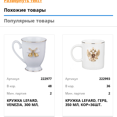
Развернуть текст
храбрыми, стойкими, целеустремленными,
Похожие товары
преданными дружбе и верить в собственные силы.
Изделия выполнены из качественного
Популярные товары
тонкостенного фарфора. Стильная цветная упаковка,
прекрасный подарок. Продукция сертифицирована,
безопасна для контакта с пищевыми продуктами.
Разрешено ставить в микроволновую печь, не
рекомендуется мыть в посудомоечной машине.
Артикул
222977
Артикул
222993
В кор.
48
В кор.
36
Мин. партия
2
Мин. партия
2
КРУЖКА LEFARD,
КРУЖКА LEFARD, ГЕРБ,
VENEZIA, 300 МЛ,
350 МЛ, КОР=36ШТ.
КОР=48ШТ.