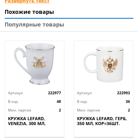
Развернуть текст
подарок! Продукция сертифицирована, безопасна
Похожие товары
для контакта с пищевыми продуктами. Нельзя
ставить в микроволновую печь, не рекомендуется
Популярные товары
мыть в посудомоечной машине.
Артикул
222977
Артикул
222993
В кор.
48
В кор.
36
Мин. партия
2
Мин. партия
2
КРУЖКА LEFARD,
КРУЖКА LEFARD, ГЕРБ,
VENEZIA, 300 МЛ,
350 МЛ, КОР=36ШТ.
КОР=48ШТ.