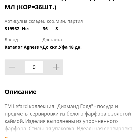
МЛ (КОР=36ШТ.)
Артикул
На складе
В кор.
Мин. партия
319952
Нет
36
3
Бренд
Доставка
Каталог Agness >
До скл.Уфа 18 дн.
Описание
TM Lefard коллекция "Диаманд Голд" - посуда и
предметы сервировки из белого фарфора с золотой
каймой. Изделия выполнены из упрочненного
фарфора. Стильная упаковка. Идеальная сервировка
праздничного и ежедневного стола. Отличный