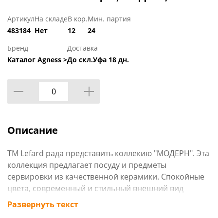
Артикул
На складе
В кор.
Мин. партия
483184
Нет
12
24
Бренд
Доставка
Каталог Agness >
До скл.Уфа 18 дн.
Описание
TM Lefard рада представить коллекию "МОДЕРН". Эта
коллекция предлагает посуду и предметы
сервировки из качественной керамики. Спокойные
цвета, современный и стильный внешний вид
придадут любому мероприятию элемент
Развернуть текст
изысканности. Посуда будет красиво смореться при