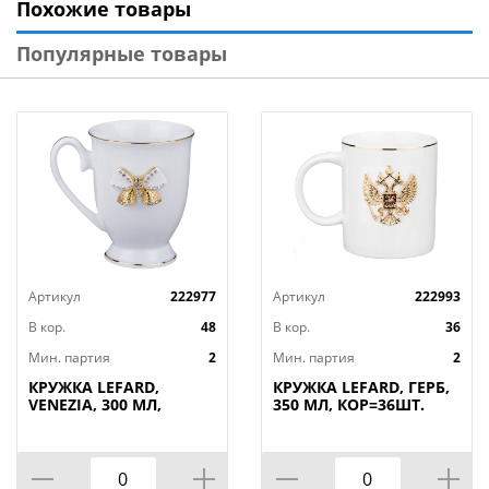
Похожие товары
сервировки стола, чем порадует и гостей, и хозяев
дома. Лаконичный дизайн коллекции добавит
Популярные товары
неповторимости вашей кухни и обеденному столу.
Вся посуда прошла сертификация и безопасная для
использования с пищевыми продуктами.
Артикул
222977
Артикул
222993
В кор.
48
В кор.
36
Мин. партия
2
Мин. партия
2
КРУЖКА LEFARD,
КРУЖКА LEFARD, ГЕРБ,
VENEZIA, 300 МЛ,
350 МЛ, КОР=36ШТ.
КОР=48ШТ.