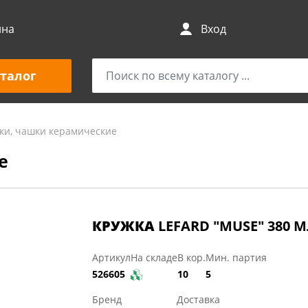
ина
Вход
талог
ки, чашки керамические
е
КРУЖКА
LEFARD "MUSE" 380 
Артикул
На складе
В кор.
Мин. партия
526605
10
5
Бренд
Доставка