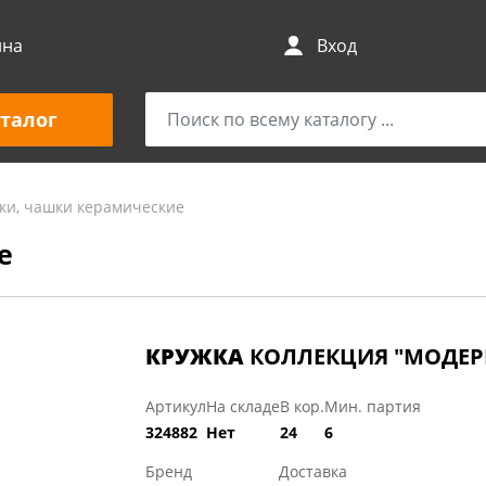
ина
Вход
талог
ки, чашки керамические
е
КРУЖКА
КОЛЛЕКЦИЯ "МОДЕРН
Артикул
На складе
В кор.
Мин. партия
324882
Нет
24
6
Бренд
Доставка