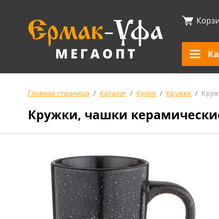
Корз
Ка
Главная страница
Каталог
Кухня
Кружки
Круж
Кружки, чашки керамически