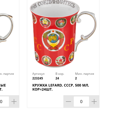
н. партия
Артикул
В кор.
Мин. партия
223245
24
2
НЫЕ
КРУЖКА LEFARD, СССР, 500 МЛ,
Т.
КОР=24ШТ.