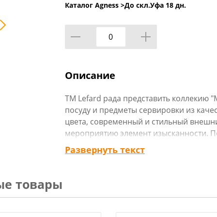
Каталог Agness >
До скл.Уфа 18 дн.
Описание
TM Lefard рада представить коллекию "
посуду и предметы сервировки из каче
цвета, современный и стильный внешн
мероприятию элемент изысканности. По
сервировки стола, чем порадует и гост
Развернуть текст
дизайн коллекции добавит неповторим
столу. Вся посуда прошла сертификация
пищевыми продуктами.
ые товары