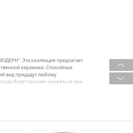
МОДЕРН". Эта коллекция предлагает
ственной керамики. Спокойные
ий вид придадут любому
суда будет красиво смореться при
ей, и хозяев дома. Лаконичный
ости вашей кухни и обеденному
 и безопасная для использования с