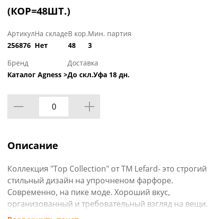
(КОР=48ШТ.)
Артикул
На складе
В кор.
Мин. партия
256876
Нет
48
3
Бренд
Доставка
Каталог Agness >
До скл.Уфа 18 дн.
Описание
Коллекция "Top Collection" от TM Lefard- это строгий
стильный дизайн на упрочненом фарфоре.
Современно, на пике моде. Хороший вкус,
организованный и требовательный взгляд на вещи.
Прекрасный подарок в индивидуальной узнаваемой