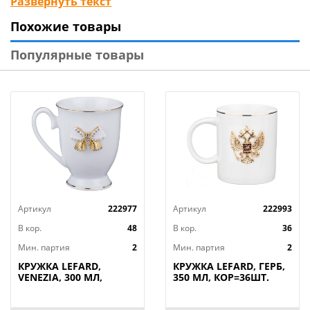
Развернуть текст
цветной коробке. Продукция прошла сертификацию
Похожие товары
и безопасна для контакта с пищевыми продуктами.
Не рекомендуется ставить в микроволновую печь,
Популярные товары
мыть в посудомоечной машине во избежание
поврежения золотой деколи.
Артикул
222977
Артикул
222993
В кор.
48
В кор.
36
Мин. партия
2
Мин. партия
2
КРУЖКА LEFARD,
КРУЖКА LEFARD, ГЕРБ,
VENEZIA, 300 МЛ,
350 МЛ, КОР=36ШТ.
КОР=48ШТ.