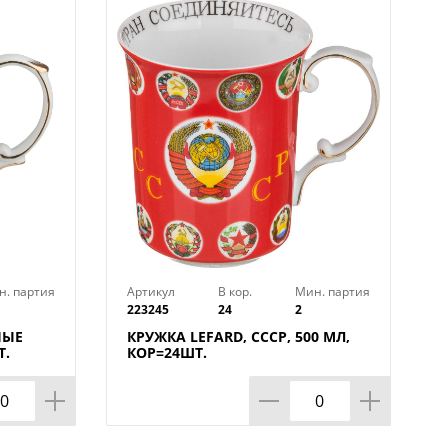
н. партия
Артикул
В кор.
Мин. партия
223245
24
2
НЫЕ
КРУЖКА LEFARD, СССР, 500 МЛ,
Т.
КОР=24ШТ.