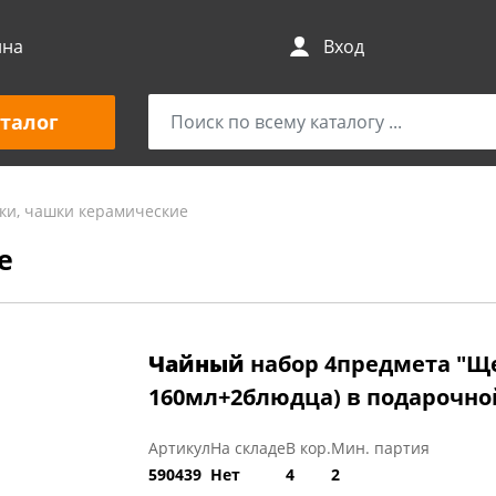
ина
Вход
талог
ки, чашки керамические
е
Чайный
набор 4предмета "Щ
160мл+2блюдца) в подарочно
Артикул
На складе
В кор.
Мин. партия
590439
Нет
4
2