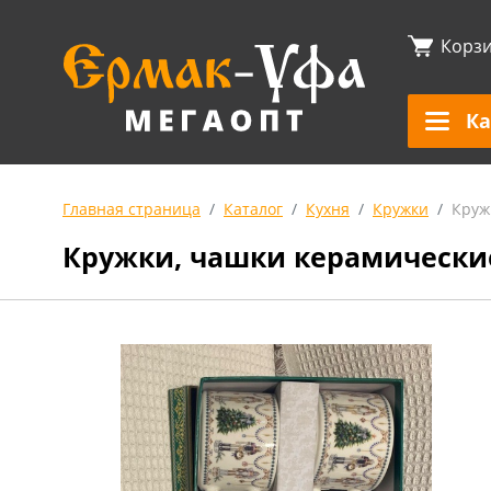
Корз
Ка
Главная страница
Каталог
Кухня
Кружки
Круж
Кружки, чашки керамически