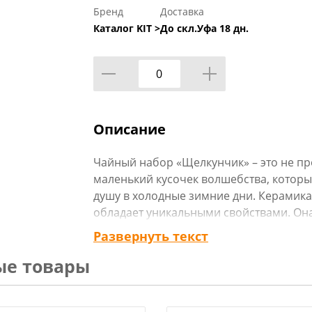
Бренд
Доставка
Каталог KIT >
До скл.Уфа 18 дн.
Описание
Чайный набор «Щелкунчик» – это не пр
маленький кусочек волшебства, который
душу в холодные зимние дни. Керамика,
обладает уникальными свойствами. Она
обжигает руки и не влияет на вкус напи
Развернуть текст
ощущается в руках, а удобная ручка о
ые товары
использование. Нежные пастельные тон
роспись создают атмосферу роскоши и
десерт в гастрономическое приключен