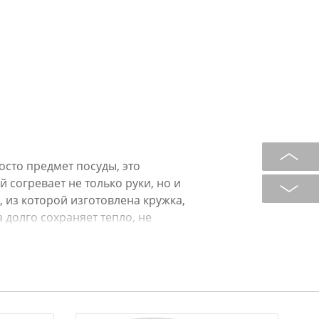
осто предмет посуды, это
 согревает не только руки, но и
 из которой изготовлена кружка,
 долго сохраняет тепло, не
тка. Гладкая поверхность приятно
беспечивает комфортное
а, золотые акценты и филигранная
 изысканности, превращая обычный
ие.