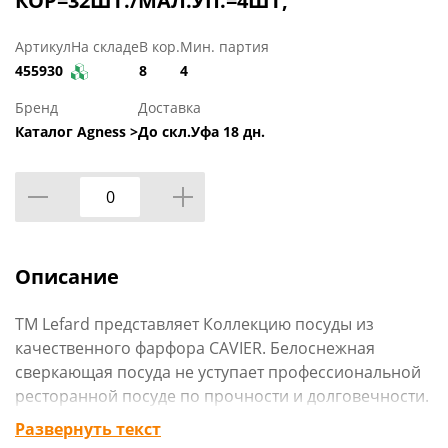
КОР=32ШТ./МАЛ.УП.=4ШТ,
Артикул
На складе
В кор.
Мин. партия
455930
8
4
Бренд
Доставка
Каталог Agness >
До скл.Уфа 18 дн.
Описание
ТМ Lefard представляет Коллекцию посуды из
качественного фарфора CAVIER. Белоснежная
сверкающая посуда не уступает профессиональной
ресторанной посуде по прочности и долговечности.
Высокая температура обжига делает посуду
Развернуть текст
термостойкой, гигиеничной и устойчивой к