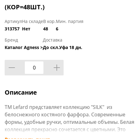
(КОР=48ШТ.)
Артикул
На складе
В кор.
Мин. партия
313757
Нет
48
6
Бренд
Доставка
Каталог Agness >
До скл.Уфа 18 дн.
Описание
ТМ Lefard представляет коллекцию "SILK" из
белоснежного костяного фарфора. Современные
формы, удобные ручки, оптимальные объемы. Белая
коллекция прекрасно сочетается с цветными. Это
простое и сложное решение для сервировки любого