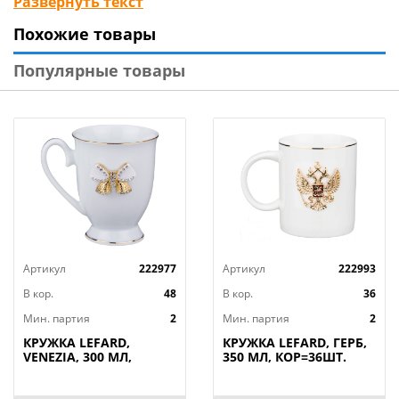
Развернуть текст
стола, как праздничного, так и обеденного в кругу
Похожие товары
семьи. Это прекрасный подарок для себя и своих
близких! Можно использовать в микроволновой
Популярные товары
печи и посудомоечной машине.
Артикул
222977
Артикул
222993
В кор.
48
В кор.
36
Мин. партия
2
Мин. партия
2
КРУЖКА LEFARD,
КРУЖКА LEFARD, ГЕРБ,
VENEZIA, 300 МЛ,
350 МЛ, КОР=36ШТ.
КОР=48ШТ.