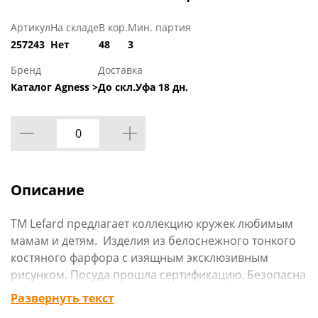
Артикул
На складе
В кор.
Мин. партия
257243
Нет
48
3
Бренд
Доставка
Каталог Agness >
До скл.Уфа 18 дн.
Описание
TM Lefard предлагает коллекцию кружек любимым
мамам и детям. Изделия из белоснежного тонкого
костяного фарфора с изящным эксклюзивным
рисунком. Посуда прошла сертификацию. Безопасна
для контакта с пищевыми продуктами. Удобная
Развернуть текст
форма и комфортный объем. Яркая цветная