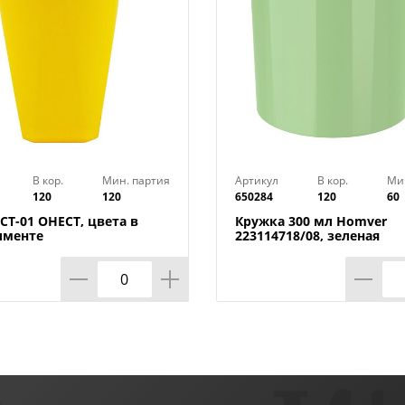
В кор.
Мин. партия
Артикул
В кор.
Ми
120
120
650284
120
60
СТ-01 ОНЕСТ, цвета в
Кружка 300 мл Homver
именте
223114718/08, зеленая