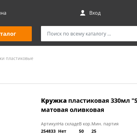
ина
Вход
талог
ки пластиковые
Кружка
пластиковая 330мл "S
матовая оливковая
Артикул
На складе
В кор.
Мин. партия
254833
Нет
50
25