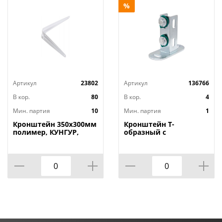
%
Артикул
23802
Артикул
136766
В кор.
80
В кор.
4
Мин. партия
10
Мин. партия
1
Кронштейн 350х300мм
Кронштейн Т-
полимер, КУНГУР,
образный с
10/40
монтажными гайгами
VPG106, 1/60, VIEIR