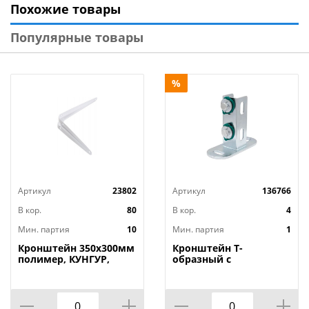
Похожие товары
Популярные товары
%
Артикул
23802
Артикул
136766
В кор.
80
В кор.
4
Мин. партия
10
Мин. партия
1
Кронштейн 350х300мм
Кронштейн Т-
полимер, КУНГУР,
образный с
10/40
монтажными гайгами
VPG106, 1/60, VIEIR