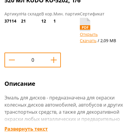
520 мл KUDO KU-5202, 1/6
Артикул
На складе
В кор.
Мин. партия
Сертификат
37114
21
12
1
Открыть
Скачать
/ 2,09 MB
Описание
Эмаль для дисков - предназначена для окраски
колесных дис­ков автомобилей, автобусов и других
транспортных средств, а также для декоративной
окраски любых металлических и предварительно
загрунтованных деревянных поверхностей.
Развернуть текст